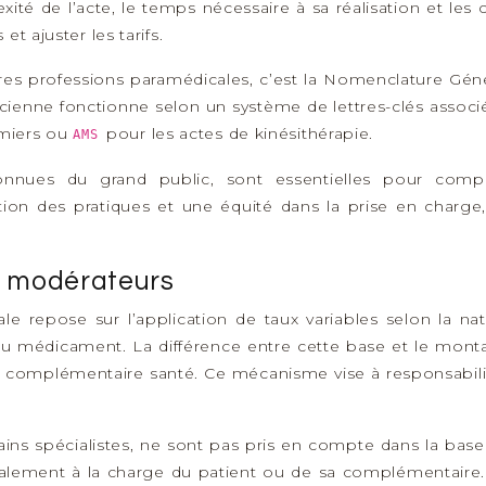
ité de l’acte, le temps nécessaire à sa réalisation et le
t ajuster les tarifs.
utres professions paramédicales, c’est la Nomenclature Gé
ienne fonctionne selon un système de lettres-clés associée
rmiers ou
pour les actes de kinésithérapie.
AMS
nues du grand public, sont essentielles pour compre
n des pratiques et une équité dans la prise en charge, q
s modérateurs
 repose sur l’application de taux variables selon la na
médicament. La différence entre cette base et le montan
 complémentaire santé. Ce mécanisme vise à responsabilise
ins spécialistes, ne sont pas pris en compte dans la bas
égralement à la charge du patient ou de sa complémentaire. 