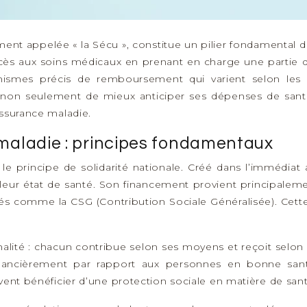
ement appelée « la Sécu », constitue un pilier fondamental 
l’accès aux soins médicaux en prenant en charge une partie 
mes précis de remboursement qui varient selon les ac
non seulement de mieux anticiper ses dépenses de santé,
Assurance maladie.
maladie : principes fondamentaux
e principe de solidarité nationale. Créé dans l’immédiat ap
 leur état de santé. Son financement provient principaleme
tés comme la CSG (Contribution Sociale Généralisée). Cette
nalité : chacun contribue selon ses moyens et reçoit selon
nancièrement par rapport aux personnes en bonne san
vent bénéficier d’une protection sociale en matière de sant