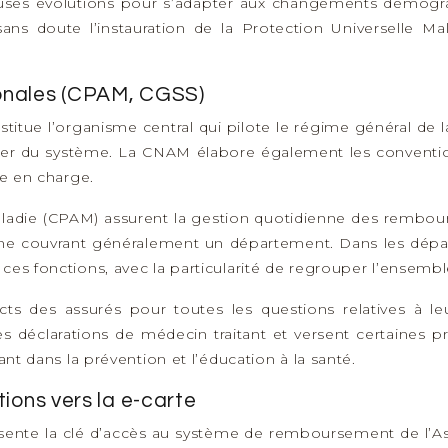
uses évolutions pour s’adapter aux changements démograp
ans doute l’instauration de la Protection Universelle Ma
ionales (CPAM, CGSS)
tue l’organisme central qui pilote le régime général de la S
nancier du système. La CNAM élabore également les conventi
se en charge.
Maladie (CPAM) assurent la gestion quotidienne des rembo
cune couvrant généralement un département. Dans les dépa
ces fonctions, avec la particularité de regrouper l’ensembl
cts des assurés pour toutes les questions relatives à le
les déclarations de médecin traitant et versent certaines 
ant dans la prévention et l’éducation à la santé.
tions vers la e-carte
présente la clé d’accès au système de remboursement de l’A