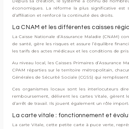
Depuis sa création, le système a connu de nombre
économiques. La réforme la plus significative est s
d’affiliation et renforcé la continuité des droits.
La CNAM et les différentes caisses rég
La Caisse Nationale d’Assurance Maladie (CNAM) consti
de santé, gère les risques et assure l’équilibre fi
les tarifs des actes médicaux et les conditions de pri
Au niveau local, les Caisses Primaires d’Assurance 
CPAM réparties sur le territoire métropolitain, cha
Générales de Sécurité Sociale (CGSS) qui remplissent 
Ces organismes locaux sont les interlocuteurs dire
remboursement, délivrent les cartes Vitale, gèrent 
d’arrêt de travail. Ils jouent également un rôle import
La carte vitale : fonctionnement et évolu
La carte Vitale, cette petite carte à puce verte, re