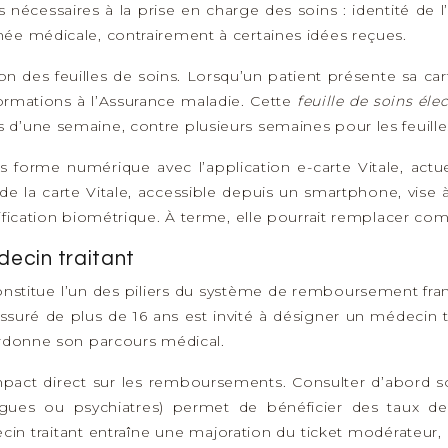
s nécessaires à la prise en charge des soins : identité de 
ée médicale, contrairement à certaines idées reçues.
ion des feuilles de soins. Lorsqu’un patient présente sa ca
formations à l’Assurance maladie. Cette
feuille de soins él
d’une semaine, contre plusieurs semaines pour les feuille
us forme numérique avec l’application e-carte Vitale, ac
de la carte Vitale, accessible depuis un smartphone, vise
tification biométrique. À terme, elle pourrait remplacer co
decin traitant
stitue l’un des piliers du système de remboursement frança
suré de plus de 16 ans est invité à désigner un médecin t
ordonne son parcours médical.
act direct sur les remboursements. Consulter d’abord son 
ues ou psychiatres) permet de bénéficier des taux d
cin traitant entraîne une majoration du ticket modérateu