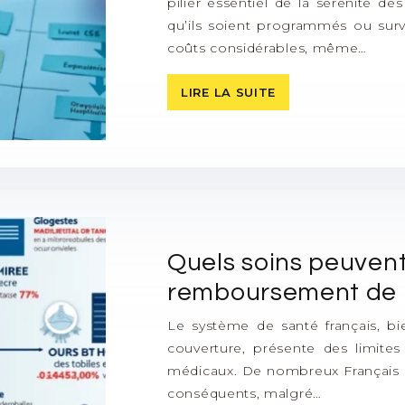
pilier essentiel de la sérénité de
qu’ils soient programmés ou sur
coûts considérables, même…
LIRE LA SUITE
Quels soins peuvent
remboursement de l
Le système de santé français, b
couverture, présente des limites
médicaux. De nombreux Français s
conséquents, malgré…