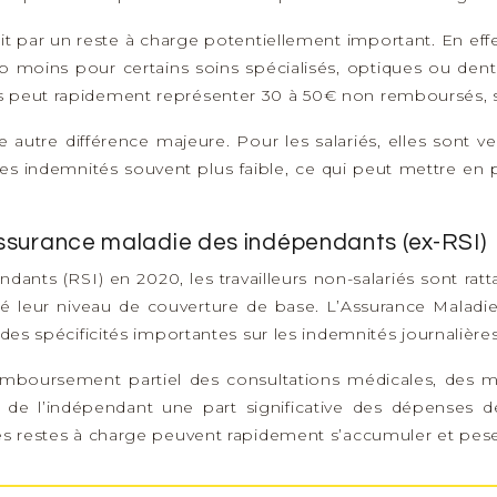
it par un reste à charge potentiellement important. En ef
p moins pour certains soins spécialisés, optiques ou dent
es peut rapidement représenter 30 à 50€ non remboursés, s
 autre différence majeure. Pour les salariés, elles sont v
 indemnités souvent plus faible, ce qui peut mettre en péri
assurance maladie des indépendants (ex-RSI)
nts (RSI) en 2020, les travailleurs non-salariés sont ratt
 leur niveau de couverture de base. L’Assurance Maladie 
 des spécificités importantes sur les indemnités journalières
mboursement partiel des consultations médicales, des méd
ge de l’indépendant une part significative des dépenses d
Ces restes à charge peuvent rapidement s’accumuler et pes