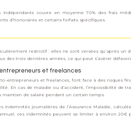
es indépendants couvre en moyenne 70% des frais médic
 d’honoraires et certains forfaits spécifiques.
culièrement restrictif : elles ne sont versées qu’après un d
s des trois dernières années, ce qui peut s’avérer défavor
-entrepreneurs et freelances
to-entrepreneurs et freelances, font face à des risques fin
lité. En cas de maladie ou d’accident, l’impossibilité de 
u maintien de salaire pendant un certain temps.
es indemnités journalières de l’Assurance Maladie, calculé
 annuel, ces indemnités peuvent se limiter à environ 20€ p