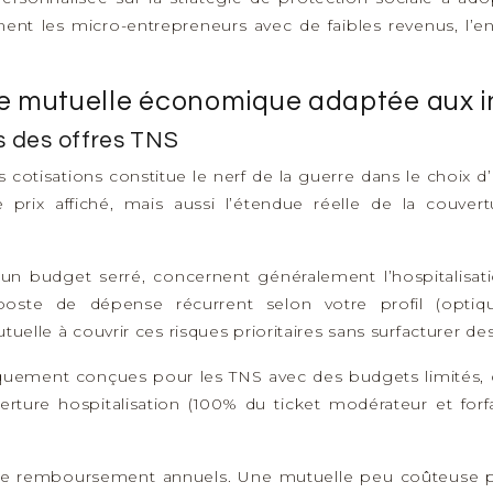
ent les micro-entrepreneurs avec de faibles revenus, l’en
 une mutuelle économique adaptée aux
s des offres TNS
s cotisations constitue le nerf de la guerre dans le choi
prix affiché, mais aussi l’étendue réelle de la couver
 un budget serré, concernent généralement l’hospitalisati
poste de dépense récurrent selon votre profil (optiq
tuelle à couvrir ces risques prioritaires sans surfacturer de
uement conçues pour les TNS avec des budgets limités, cib
re hospitalisation (100% du ticket modérateur et forfait
 de remboursement annuels. Une mutuelle peu coûteuse peut