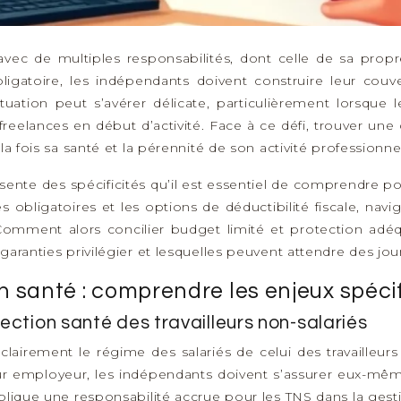
r avec de multiples responsabilités, dont celle de sa propr
bligatoire, les indépendants doivent construire leur co
ituation peut s’avérer délicate, particulièrement lorsque
freelances en début d’activité. Face à ce défi, trouver u
a fois sa santé et la pérennité de son activité professionnel
sente des spécificités qu’il est essentiel de comprendre pou
es obligatoires et les options de déductibilité fiscale, 
omment alors concilier budget limité et protection adéqu
aranties privilégier et lesquelles peuvent attendre des jou
n santé : comprendre les enjeux spéci
ection santé des travailleurs non-salariés
lairement le régime des salariés de celui des travailleurs
 leur employeur, les indépendants doivent s’assurer eux-
plique une responsabilité accrue pour les TNS dans la gesti