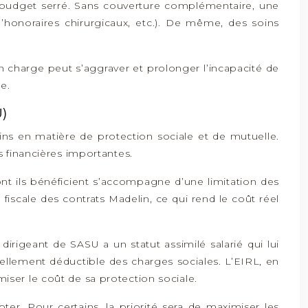
n budget serré. Sans couverture complémentaire, une
’honoraires chirurgicaux, etc.). De même, des soins
 charge peut s’aggraver et prolonger l’incapacité de
e.
)
ins en matière de protection sociale et de mutuelle.
s financières importantes.
dont ils bénéficient s’accompagne d’une limitation des
é fiscale des contrats Madelin, ce qui rend le coût réel
irigeant de SASU a un statut assimilé salarié qui lui
iellement déductible des charges sociales. L’EIRL, en
ser le coût de sa protection sociale.
ter. Pour certains, la priorité sera de maximiser les