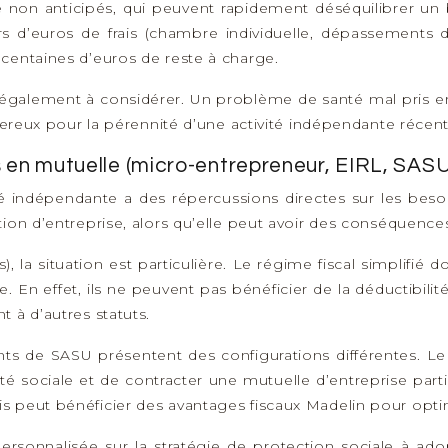
nté non anticipés, qui peuvent rapidement déséquilibrer u
rs d’euros de frais (chambre individuelle, dépassements d
centaines d’euros de reste à charge.
également à considérer. Un problème de santé mal pris en
ngereux pour la pérennité d’une activité indépendante récent
ns en mutuelle (micro-entrepreneur, EIRL, SASU
ité indépendante a des répercussions directes sur les beso
ion d’entreprise, alors qu’elle peut avoir des conséquence
 la situation est particulière. Le régime fiscal simplifié 
. En effet, ils ne peuvent pas bénéficier de la déductibilit
 à d’autres statuts.
nts de SASU présentent des configurations différentes. Le d
é sociale et de contracter une mutuelle d’entreprise part
 peut bénéficier des avantages fiscaux Madelin pour optimi
ersonnalisée sur la stratégie de protection sociale à adop