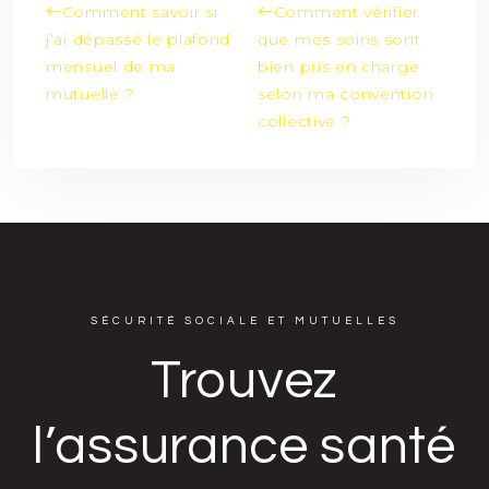
Comment savoir si
Comment vérifier
j’ai dépassé le plafond
que mes soins sont
mensuel de ma
bien pris en charge
mutuelle ?
selon ma convention
collective ?
SÉCURITÉ SOCIALE ET MUTUELLES
Trouvez
l’assurance santé